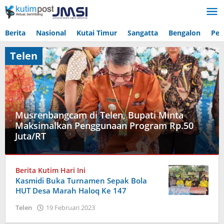
Lewati
ke
konten
Berita
Nasional
Kutai Timur
Sangatta
Bengalon
Pen
Telen
Musrenbangcam di Telen, Bupati Minta
Maksimalkan Penggunaan Program Rp.50
Juta/RT
Kutai
Timur
,
Berita Kutim Hari Ini
Telen
Kasmidi Buka Turnamen Sepak Bola
HUT Desa Marah Haloq Ke 147
2
oleh
Maret
Telen
19 Februari 2023
Admin
2023