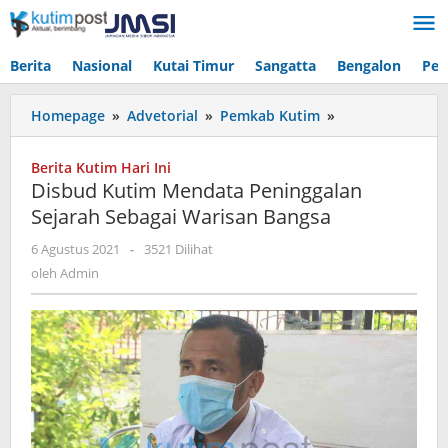
Lewati
ke
konten
Berita
Nasional
Kutai Timur
Sangatta
Bengalon
Pen
Disbud
Homepage
»
Advetorial
»
Pemkab Kutim
»
Kutim
Mendata
Berita Kutim Hari Ini
Peninggalan
Disbud Kutim Mendata Peninggalan
Sejarah
Sejarah Sebagai Warisan Bangsa
Sebagai
Warisan
oleh
6 Agustus 2021
-
3521 Dilihat
Bangsa
Admin
oleh
Admin