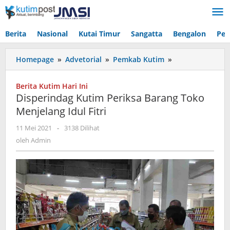
Lewati
ke
konten
Berita
Nasional
Kutai Timur
Sangatta
Bengalon
Pen
Disperindag
Homepage
»
Advetorial
»
Pemkab Kutim
»
Kutim
Periksa
Berita Kutim Hari Ini
Barang
Disperindag Kutim Periksa Barang Toko
Toko
Menjelang Idul Fitri
Menjelang
Idul
oleh
11 Mei 2021
-
3138 Dilihat
Fitri
Admin
oleh
Admin