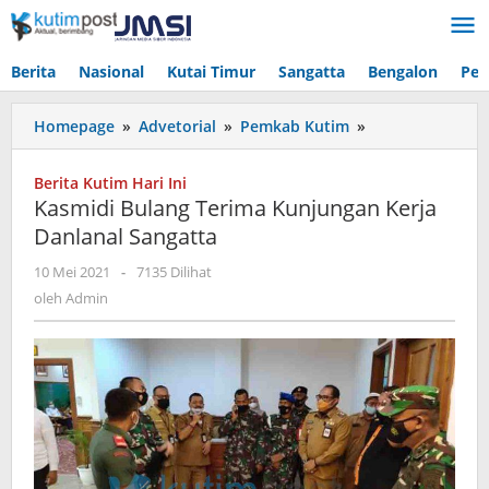
Lewati
ke
konten
Berita
Nasional
Kutai Timur
Sangatta
Bengalon
Pen
Kasmidi
Homepage
»
Advetorial
»
Pemkab Kutim
»
Bulang
Terima
Berita Kutim Hari Ini
Kunjungan
Kasmidi Bulang Terima Kunjungan Kerja
Kerja
Danlanal Sangatta
Danlanal
Sangatta
oleh
10 Mei 2021
-
7135 Dilihat
Admin
oleh
Admin