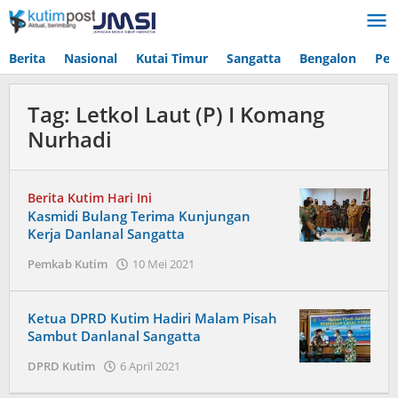
Lewati
ke
konten
Berita
Nasional
Kutai Timur
Sangatta
Bengalon
Pen
Tag:
Letkol Laut (P) I Komang
Nurhadi
Berita Kutim Hari Ini
Kasmidi Bulang Terima Kunjungan
Kerja Danlanal Sangatta
oleh
Pemkab Kutim
10 Mei 2021
Admin
Ketua DPRD Kutim Hadiri Malam Pisah
Sambut Danlanal Sangatta
oleh
DPRD Kutim
6 April 2021
Admin