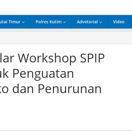
utai Timur
Polres Kutim
Advetorial
Video
PKB
tim
ar
lar Workshop SPIP
rkshop
P
tuk Penguatan
integrasi
tuk
nguatan
ko dan Penurunan
najemen
iko
n
nurunan
nting