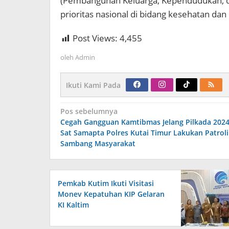
(Pembangunan Keluarga, Kependudukan, da
prioritas nasional di bidang kesehatan da
Post Views:
4,455
oleh
Admin
Ikuti Kami Pada
Navigasi
Pos sebelumnya
pos
Cegah Gangguan Kamtibmas Jelang Pilkada 2024
Sat Samapta Polres Kutai Timur Lakukan Patroli
Sambang Masyarakat
Pemkab Kutim Ikuti Visitasi
Monev Kepatuhan KIP Gelaran
KI Kaltim