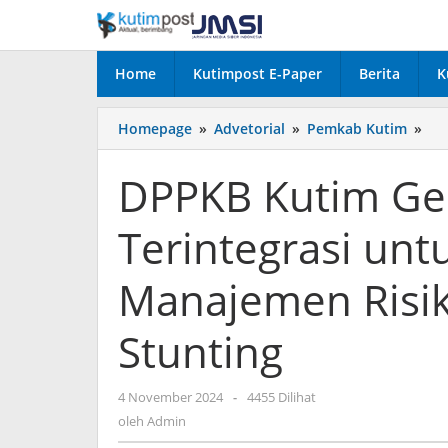
Lewati
ke
konten
Home
Kutimpost E-Paper
Berita
K
DP
Homepage
»
Advetorial
»
Pemkab Kutim
»
Ku
Gel
DPPKB Kutim Ge
Wo
SPI
Terintegrasi un
Ter
un
Pe
Manajemen Risi
Ma
Ris
Stunting
da
Pe
Stu
oleh
4 November 2024
-
4455 Dilihat
Admin
oleh
Admin