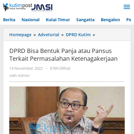
Lewati
ke
konten
Berita
Nasional
Kutai Timur
Sangatta
Bengalon
Pen
DPRD
Homepage
»
Advetorial
»
DPRD Kutim
»
Bisa
Bentuk
DPRD Bisa Bentuk Panja atau Pansus
Panja
Terkait Permasalahan Ketenagakerjaan
atau
Pansus
oleh
14 November 2022
-
6769 Dilihat
Terkait
Admin
oleh
Admin
Permasalahan
Ketenagakerjaan