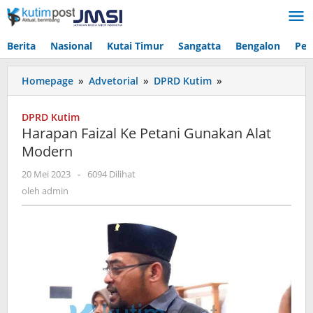
Lewati
ke
konten
Berita
Nasional
Kutai Timur
Sangatta
Bengalon
Pen
Harapan
Homepage
»
Advetorial
»
DPRD Kutim
»
Faizal
Ke
DPRD Kutim
Petani
Harapan Faizal Ke Petani Gunakan Alat
Gunakan
Modern
Alat
Modern
oleh
20 Mei 2023
-
6094 Dilihat
admin
oleh
admin