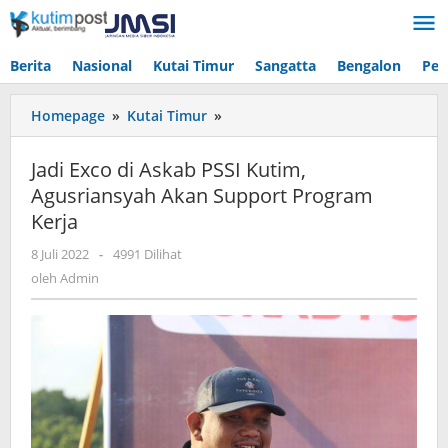
Lewati
ke
konten
Berita
Nasional
Kutai Timur
Sangatta
Bengalon
Pen
Jadi
Homepage
»
Kutai Timur
»
Exco
di
Jadi Exco di Askab PSSI Kutim,
Askab
Agusriansyah Akan Support Program
PSSI
Kerja
Kutim,
Agusriansyah
oleh
8 Juli 2022
-
4991 Dilihat
Akan
Admin
oleh
Admin
Support
Program
Kerja