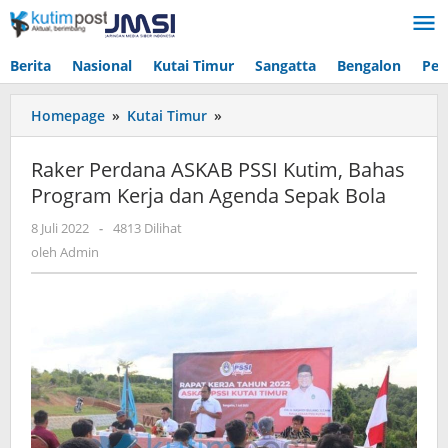
Lewati
ke
konten
Berita
Nasional
Kutai Timur
Sangatta
Bengalon
Pen
Raker
Homepage
»
Kutai Timur
»
Perdana
ASKAB
Raker Perdana ASKAB PSSI Kutim, Bahas
PSSI
Program Kerja dan Agenda Sepak Bola
Kutim,
Bahas
oleh
8 Juli 2022
-
4813 Dilihat
Program
Admin
oleh
Admin
Kerja
dan
Agenda
Sepak
Bola