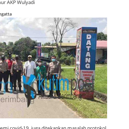
imur AKP Wulyadi
ngatta
emi covid-19, juga ditekankan masalah protokol