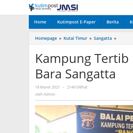
Lewati
ke
konten
Home
Kutimpost E-Paper
Berita
K
Kampu
Homepage
»
Kutai Timur
»
Sangatta
»
Tertib
Lalulint
Kampung Tertib 
Desa
Swarga
Bara Sangatta
Bara
Sangatt
oleh
18 Maret 2021
-
2149 Dilihat
Admin
oleh
Admin