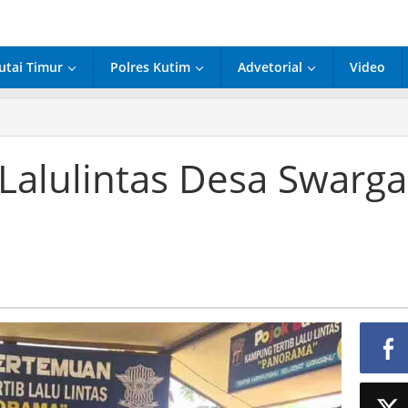
utai Timur
Polres Kutim
Advetorial
Video
ng
as
Lalulintas Desa Swarga
a