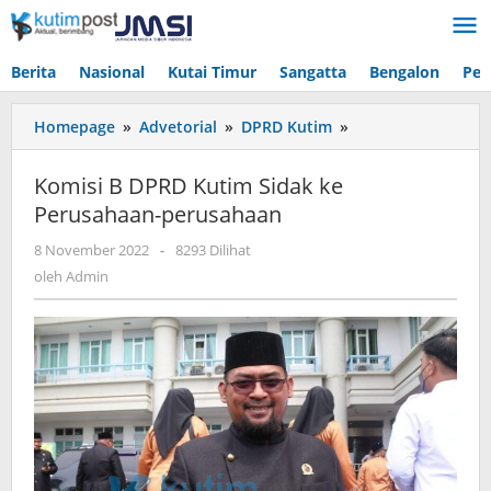
Lewati
ke
konten
Berita
Nasional
Kutai Timur
Sangatta
Bengalon
Pen
Komisi
Homepage
»
Advetorial
»
DPRD Kutim
»
B
DPRD
Komisi B DPRD Kutim Sidak ke
Kutim
Perusahaan-perusahaan
Sidak
ke
oleh
8 November 2022
-
8293 Dilihat
Perusahaan-
Admin
oleh
Admin
perusahaan