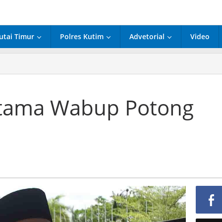
utai Timur
Polres Kutim
Advetorial
Video
ngalaman
rtama
bup
tong
tama Wabup Potong
i
rban