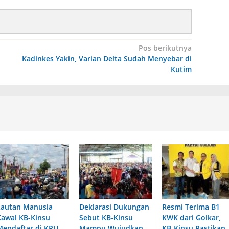
Pos berikutnya
Kadinkes Yakin, Varian Delta Sudah Menyebar di
Kutim
Lautan Manusia
Deklarasi Dukungan
Resmi Terima B1
Kawal KB-Kinsu
Sebut KB-Kinsu
KWK dari Golkar,
Mendaftar di KPU
Mampu Wujudkan
KB-Kinsu Pastikan