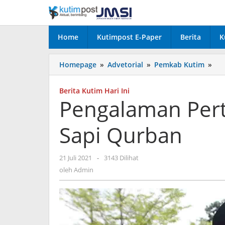
Lewati
ke
konten
Home
Kutimpost E-Paper
Berita
K
Pe
Homepage
»
Advetorial
»
Pemkab Kutim
»
Pe
Wa
Berita Kutim Hari Ini
Po
Pengalaman Per
Sap
Qu
Sapi Qurban
oleh
21 Juli 2021
-
3143 Dilihat
Admin
oleh
Admin