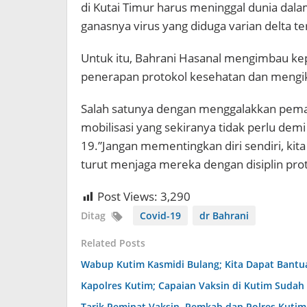
di Kutai Timur harus meninggal dunia dal
ganasnya virus yang diduga varian delta te
Untuk itu, Bahrani Hasanal mengimbau ke
penerapan protokol kesehatan dan mengik
Salah satunya dengan menggalakkan pema
mobilisasi yang sekiranya tidak perlu de
19.”Jangan mementingkan diri sendiri, kita 
turut menjaga mereka dengan disiplin pro
Post Views:
3,290
Ditag
Covid-19
dr Bahrani
Related Posts
Wabup Kutim Kasmidi Bulang; Kita Dapat Bantu
Kapolres Kutim; Capaian Vaksin di Kutim Sudah
Tarik Peminat Vaksin, Pemkab dan Polres Kuti