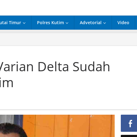
utai Timur
Polres Kutim
Advetorial
Video
inkes
in,
ian
ta
Varian Delta Sudah
dah
nyebar
tim
tim