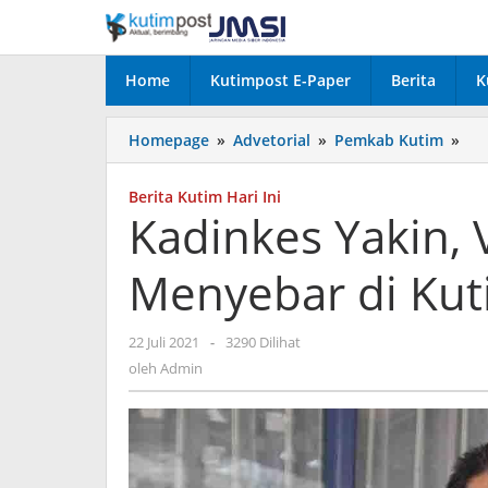
Lewati
ke
konten
Home
Kutimpost E-Paper
Berita
K
Kad
Homepage
»
Advetorial
»
Pemkab Kutim
»
Yak
Var
Berita Kutim Hari Ini
Del
Kadinkes Yakin, 
Su
Me
Menyebar di Ku
di
Ku
oleh
22 Juli 2021
-
3290 Dilihat
Admin
oleh
Admin