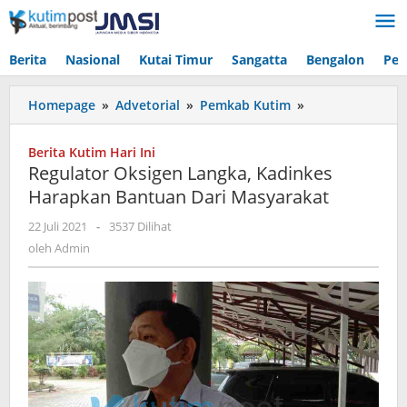
Lewati
ke
konten
Berita
Nasional
Kutai Timur
Sangatta
Bengalon
Pen
Regulator
Homepage
»
Advetorial
»
Pemkab Kutim
»
Oksigen
Langka,
Berita Kutim Hari Ini
Kadinkes
Regulator Oksigen Langka, Kadinkes
Harapkan
Harapkan Bantuan Dari Masyarakat
Bantuan
Dari
oleh
22 Juli 2021
-
3537 Dilihat
Masyarakat
Admin
oleh
Admin