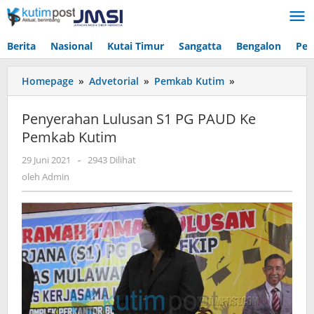
Lewati
ke
konten
Berita
Nasional
Kutai Timur
Sangatta
Bengalon
Pen
Penyerahan
Homepage
»
Advetorial
»
Pemkab Kutim
»
Lulusan
S1
Penyerahan Lulusan S1 PG PAUD Ke
PG
Pemkab Kutim
PAUD
Ke
oleh
29 Juni 2021
-
2943 Dilihat
Pemkab
Admin
oleh
Admin
Kutim