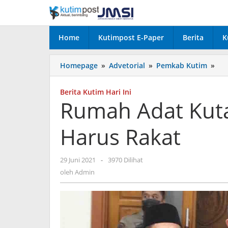
Lewati
ke
konten
Home
Kutimpost E-Paper
Berita
K
Ru
Homepage
»
Advetorial
»
Pemkab Kutim
»
Ada
Kut
Berita Kutim Hari Ini
Bup
Rumah Adat Kuta
:
Ur
Harus Rakat
Et
Ha
Rak
oleh
29 Juni 2021
-
3970 Dilihat
Admin
oleh
Admin