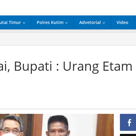
utai Timur
Polres Kutim
Advetorial
Video
mah
t
ai,
ati
i, Bupati : Urang Etam
ang
am
rus
at