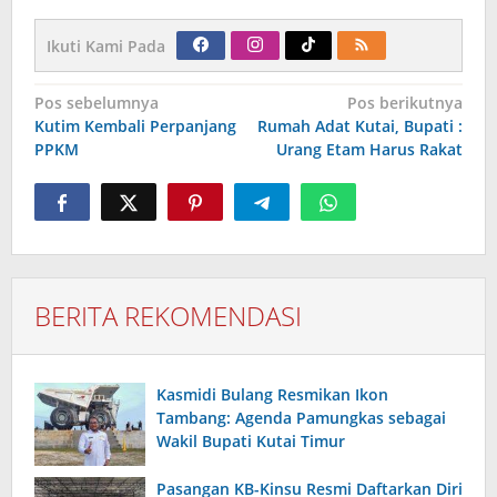
Ikuti Kami Pada
Navigasi
Pos sebelumnya
Pos berikutnya
pos
Kutim Kembali Perpanjang
Rumah Adat Kutai, Bupati :
PPKM
Urang Etam Harus Rakat
BERITA REKOMENDASI
Kasmidi Bulang Resmikan Ikon
Tambang: Agenda Pamungkas sebagai
Wakil Bupati Kutai Timur
Pasangan KB-Kinsu Resmi Daftarkan Diri