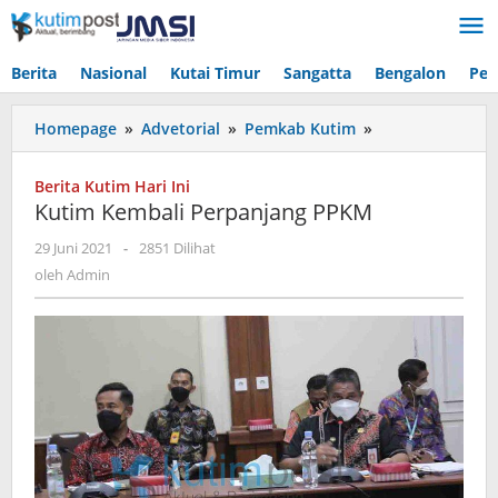
Lewati
ke
konten
Berita
Nasional
Kutai Timur
Sangatta
Bengalon
Pen
Kutim
Homepage
»
Advetorial
»
Pemkab Kutim
»
Kembali
Perpanjang
Berita Kutim Hari Ini
PPKM
Kutim Kembali Perpanjang PPKM
oleh
29 Juni 2021
-
2851 Dilihat
Admin
oleh
Admin