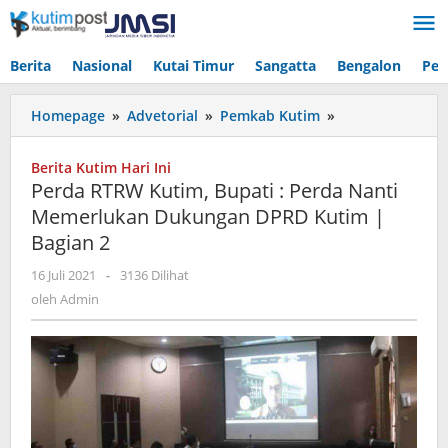
Lewati
ke
konten
Berita
Nasional
Kutai Timur
Sangatta
Bengalon
Pen
Perda
Homepage
»
Advetorial
»
Pemkab Kutim
»
RTRW
Kutim,
Berita Kutim Hari Ini
Bupati
Perda RTRW Kutim, Bupati : Perda Nanti
:
Memerlukan Dukungan DPRD Kutim |
Perda
Bagian 2
Nanti
Memerlukan
oleh
16 Juli 2021
-
3136 Dilihat
Dukungan
Admin
oleh
Admin
DPRD
Kutim
|
Bagian
2