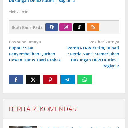
Dukungan DPRD Kutim | Bagian 2
oleh
Admin
Ikuti Kami Pada
Navigasi
Pos sebelumnya
Pos berikutnya
pos
Bupati : Saat
Perda RTRW Kutim, Bupati
Penyembelihan Qurban
: Perda Nanti Memerlukan
Hewan Harus Taati Prokes
Dukungan DPRD Kutim |
Bagian 2
BERITA REKOMENDASI