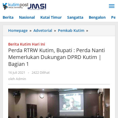
Lewati
ke
konten
Berita
Nasional
Kutai Timur
Sangatta
Bengalon
Pen
Perda
Homepage
»
Advetorial
»
Pemkab Kutim
»
RTRW
Kutim,
Berita Kutim Hari Ini
Bupati
Perda RTRW Kutim, Bupati : Perda Nanti
:
Memerlukan Dukungan DPRD Kutim |
Perda
Bagian 1
Nanti
Memerlukan
oleh
16 Juli 2021
-
2422 Dilihat
Dukungan
Admin
oleh
Admin
DPRD
Kutim
|
Bagian
1