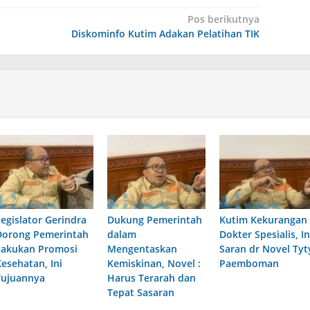
Pos berikutnya
Diskominfo Kutim Adakan Pelatihan TIK
Legislator Gerindra
Dukung Pemerintah
Kutim Kekurangan
Dorong Pemerintah
dalam
Dokter Spesialis, In
Lakukan Promosi
Mengentaskan
Saran dr Novel Tyt
Kesehatan, Ini
Kemiskinan, Novel :
Paemboman
Tujuannya
Harus Terarah dan
Tepat Sasaran