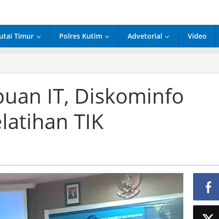
utai Timur
Polres Kutim
Advetorial
Video
kuat
mampuan
uan IT, Diskominfo
kominfo
tim
latihan TIK
akan
atihan