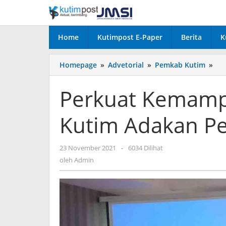
Lewati
ke
konten
Home
Kutimpost E-Paper
Berita
K
Per
Homepage
»
Advetorial
»
Pemkab Kutim
»
Ke
IT,
Perkuat Kemamp
Dis
Ku
Kutim Adakan Pe
Ad
Pel
TIK
oleh
23 November 2021
-
6034 Dilihat
Admin
oleh
Admin