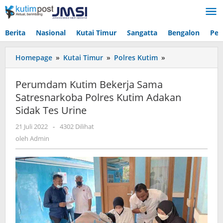
Lewati
ke
konten
Berita
Nasional
Kutai Timur
Sangatta
Bengalon
Pen
Perumdam
Homepage
»
Kutai Timur
»
Polres Kutim
»
Kutim
Bekerja
Perumdam Kutim Bekerja Sama
Sama
Satresnarkoba Polres Kutim Adakan
Satresnarkoba
Sidak Tes Urine
Polres
Kutim
oleh
21 Juli 2022
-
4302 Dilihat
Adakan
Admin
oleh
Admin
Sidak
Tes
Urine