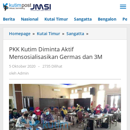
Lewati
ke
konten
Berita
Nasional
Kutai Timur
Sangatta
Bengalon
Pen
PKK
Homepage
»
Kutai Timur
»
Sangatta
»
Kutim
Diminta
PKK Kutim Diminta Aktif
Aktif
Mensosialisasikan Germas dan 3M
Mensosialisasikan
Germas
oleh
5 Oktober 2020
-
2735 Dilihat
dan
Admin
oleh
Admin
3M