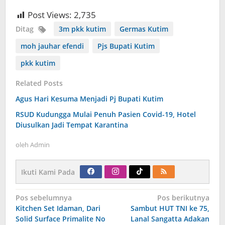
Post Views:
2,735
Ditag
3m pkk kutim
Germas Kutim
moh jauhar efendi
Pjs Bupati Kutim
pkk kutim
Related Posts
Agus Hari Kesuma Menjadi Pj Bupati Kutim
RSUD Kudungga Mulai Penuh Pasien Covid-19, Hotel
Diusulkan Jadi Tempat Karantina
oleh
Admin
Ikuti Kami Pada
Navigasi
Pos sebelumnya
Pos berikutnya
pos
Kitchen Set Idaman, Dari
Sambut HUT TNI ke 75,
Solid Surface Primalite No
Lanal Sangatta Adakan