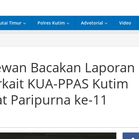
utai Timur
Polres Kutim
Advetorial
Video
taris
n
an
 Dewan Bacakan Laporan
an
erkait KUA-PPAS Kutim
ar
t
t Paripurna ke-11
m
urna