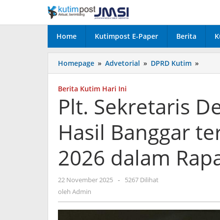
Lewati
ke
konten
Home
Kutimpost E-Paper
Berita
K
Plt.
Homepage
»
Advetorial
»
DPRD Kutim
»
Sekre
Dewa
Berita Kutim Hari Ini
Bacak
Plt. Sekretaris
Lapor
Hasil
Hasil Banggar t
Bangg
terkai
KUA-
2026 dalam Rapa
PPAS
Kutim
2026
oleh
22 November 2025
-
5267 Dilihat
dala
Admin
oleh
Admin
Rapat
Parip
ke-