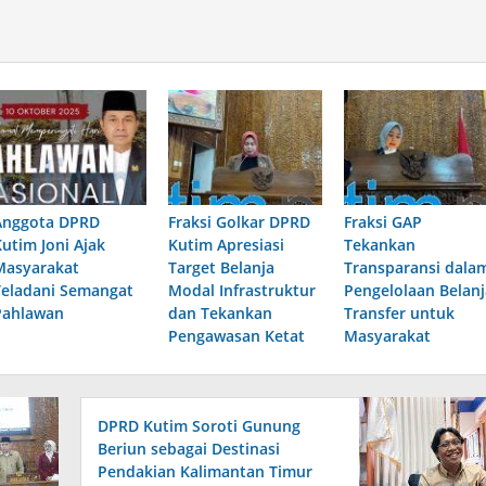
Anggota DPRD
Fraksi Golkar DPRD
Fraksi GAP
Kutim Joni Ajak
Kutim Apresiasi
Tekankan
Masyarakat
Target Belanja
Transparansi dala
Teladani Semangat
Modal Infrastruktur
Pengelolaan Belanj
Pahlawan
dan Tekankan
Transfer untuk
Pengawasan Ketat
Masyarakat
DPRD Kutim Soroti Gunung
Beriun sebagai Destinasi
Pendakian Kalimantan Timur