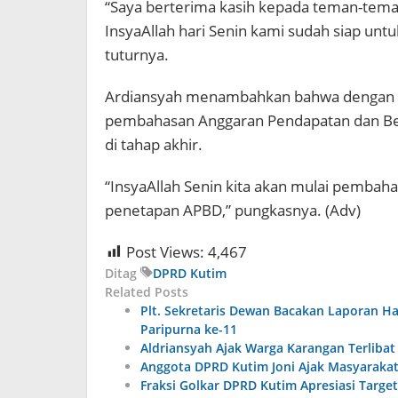
“Saya berterima kasih kepada teman-teman
InsyaAllah hari Senin kami sudah siap un
tuturnya.
Ardiansyah menambahkan bahwa dengan di
pembahasan Anggaran Pendapatan dan Bel
di tahap akhir.
“InsyaAllah Senin kita akan mulai pembah
penetapan APBD,” pungkasnya. (Adv)
Post Views:
4,467
Ditag
DPRD Kutim
Related Posts
Plt. Sekretaris Dewan Bacakan Laporan Ha
Paripurna ke-11
Aldriansyah Ajak Warga Karangan Terlib
Anggota DPRD Kutim Joni Ajak Masyaraka
Fraksi Golkar DPRD Kutim Apresiasi Targe