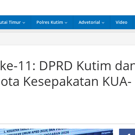
utai Timur
Polres Kutim
Advetorial
Video
urna
 ke-11: DPRD Kutim da
ota Kesepakatan KUA-
ab
akatan