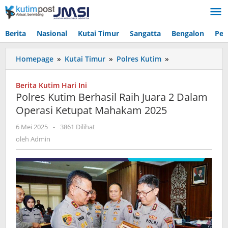
Lewati
ke
konten
Berita
Nasional
Kutai Timur
Sangatta
Bengalon
Pen
Polres
Homepage
»
Kutai Timur
»
Polres Kutim
»
Kutim
Berhasil
Berita Kutim Hari Ini
Raih
Polres Kutim Berhasil Raih Juara 2 Dalam
Juara
Operasi Ketupat Mahakam 2025
2
Dalam
oleh
6 Mei 2025
-
3861 Dilihat
Operasi
Admin
oleh
Admin
Ketupat
Mahakam
2025