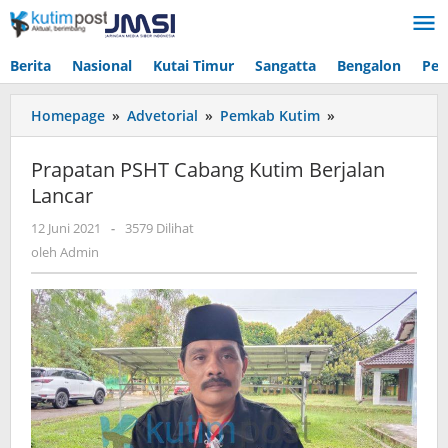
Lewati
ke
konten
Berita
Nasional
Kutai Timur
Sangatta
Bengalon
Pen
Prapatan
Homepage
»
Advetorial
»
Pemkab Kutim
»
PSHT
Cabang
Prapatan PSHT Cabang Kutim Berjalan
Kutim
Lancar
Berjalan
Lancar
oleh
12 Juni 2021
-
3579 Dilihat
Admin
oleh
Admin