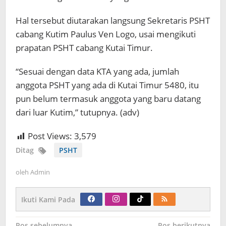
Hal tersebut diutarakan langsung Sekretaris PSHT
cabang Kutim Paulus Ven Logo, usai mengikuti
prapatan PSHT cabang Kutai Timur.
“Sesuai dengan data KTA yang ada, jumlah
anggota PSHT yang ada di Kutai Timur 5480, itu
pun belum termasuk anggota yang baru datang
dari luar Kutim,” tutupnya. (adv)
Post Views:
3,579
Ditag
PSHT
oleh
Admin
Ikuti Kami Pada
Navigasi
Pos sebelumnya
Pos berikutnya