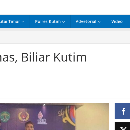
utai Timur
Polres Kutim
Advetorial
Video
as, Biliar Kutim