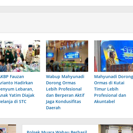
AKBP Fauzan
Wabup Mahyunadi
Mahyunadi Doron
Arianto Hadirkan
Dorong Ormas
Ormas di Kutai
Senyum Lebaran,
Lebih Profesional
Timur Lebih
Anak Yatim Diajak
dan Berperan Aktif
Profesional dan
Belanja di STC
Jaga Kondusifitas
Akuntabel
Daerah
Polsek Muara Wahau Berhasil