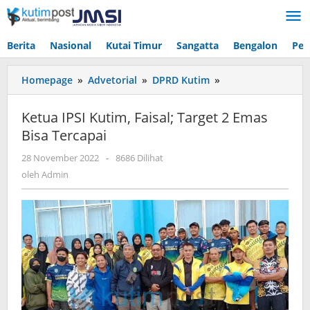
Lewati
ke
konten
Berita
Nasional
Kutai Timur
Sangatta
Bengalon
Pen
Ketua
Homepage
»
Advetorial
»
DPRD Kutim
»
IPSI
Kutim,
Ketua IPSI Kutim, Faisal; Target 2 Emas
Faisal;
Bisa Tercapai
Target
2
oleh
28 November 2022
-
8686 Dilihat
Emas
Admin
oleh
Admin
Bisa
Tercapai