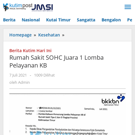
Lewati
ke
konten
Berita
Nasional
Kutai Timur
Sangatta
Bengalon
Pen
Rumah
Homepage
»
Kesehatan
»
Sakit
SOHC
Berita Kutim Hari Ini
Juara
Rumah Sakit SOHC Juara 1 Lomba
1
Pelayanan KB
Lomba
Pelayanan
oleh
7 Juli 2021
-
1009 Dilihat
KB
Admin
oleh
Admin