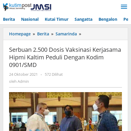
Lewati
ke
konten
Berita
Nasional
Kutai Timur
Sangatta
Bengalon
Pen
Serbuan
Homepage
»
Berita
»
Samarinda
»
2.500
Dosis
Serbuan 2.500 Dosis Vaksinasi Kerjasama
Vaksinasi
Hipmi Kaltim Peduli Dengan Kodim
Kerjasama
0901/SMD
Hipmi
Kaltim
oleh
24 Oktober 2021
-
572 Dilihat
Peduli
Admin
oleh
Admin
Dengan
Kodim
0901/SMD