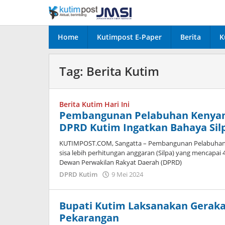
Lewati
ke
konten
Home
Kutimpost E-Paper
Berita
K
Tag:
Berita Kutim
Berita Kutim Hari Ini
Pembangunan Pelabuhan Kenya
DPRD Kutim Ingatkan Bahaya Sil
KUTIMPOST.COM, Sangatta – Pembangunan Pelabuhan
sisa lebih perhitungan anggaran (Silpa) yang mencapai 4
Dewan Perwakilan Rakyat Daerah (DPRD)
oleh
DPRD Kutim
9 Mei 2024
Admin
Bupati Kutim Laksanakan Gerak
Pekarangan