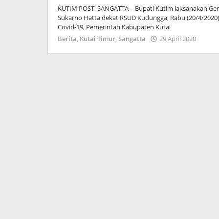
KUTIM POST, SANGATTA – Bupati Kutim laksanakan Ger
Sukarno Hatta dekat RSUD Kudungga, Rabu (20/4/2020
Covid-19, Pemerintah Kabupaten Kutai
oleh
Berita
,
Kutai Timur
,
Sangatta
29 April 2020
Admi