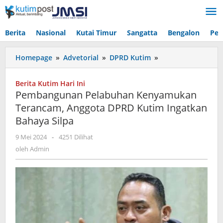
Lewati
ke
konten
Berita
Nasional
Kutai Timur
Sangatta
Bengalon
Pen
Pembangunan
Homepage
»
Advetorial
»
DPRD Kutim
»
Pelabuhan
Kenyamukan
Berita Kutim Hari Ini
Terancam,
Pembangunan Pelabuhan Kenyamukan
Anggota
Terancam, Anggota DPRD Kutim Ingatkan
DPRD
Bahaya Silpa
Kutim
Ingatkan
oleh
9 Mei 2024
-
4251 Dilihat
Bahaya
Admin
oleh
Admin
Silpa