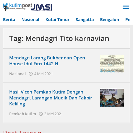
Lewati
ke
konten
Berita
Nasional
Kutai Timur
Sangatta
Bengalon
Pen
Tag:
Mendagri Tito karnavian
Mendagri Larang Bukber dan Open
House Idul Fitri 1442 H
oleh
Nasional
4 Mei 2021
Admin
Hasil Vicon Pemkab Kutim Dengan
Mendagri, Larangan Mudik Dan Takbir
Keliling
oleh
Pemkab Kutim
3 Mei 2021
Admin