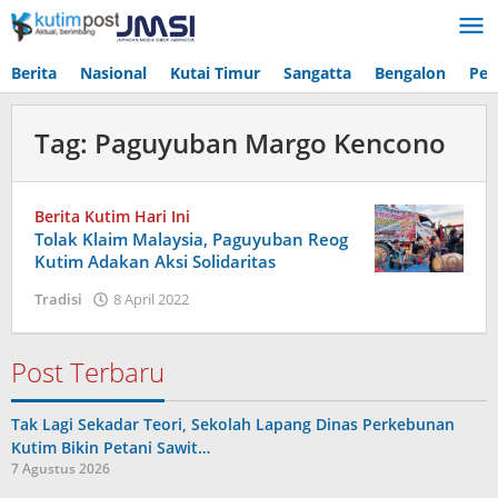
Lewati
ke
konten
Berita
Nasional
Kutai Timur
Sangatta
Bengalon
Pen
Tag:
Paguyuban Margo Kencono
Berita Kutim Hari Ini
Tolak Klaim Malaysia, Paguyuban Reog
Kutim Adakan Aksi Solidaritas
oleh
Tradisi
8 April 2022
Admin
Post Terbaru
Tak Lagi Sekadar Teori, Sekolah Lapang Dinas Perkebunan
Kutim Bikin Petani Sawit…
7 Agustus 2026