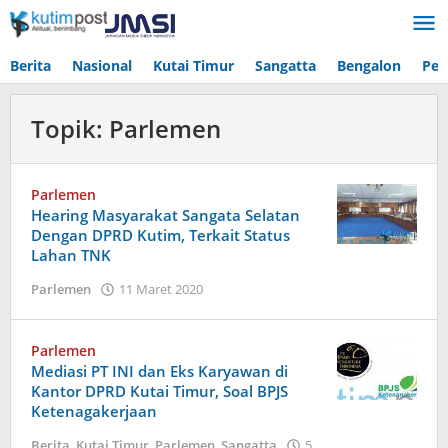
Lewati
ke
konten
Berita
Nasional
Kutai Timur
Sangatta
Bengalon
Pen
Topik:
Parlemen
Parlemen
Hearing Masyarakat Sangata Selatan
Dengan DPRD Kutim, Terkait Status
Lahan TNK
oleh
Parlemen
11 Maret 2020
Admin
Parlemen
Mediasi PT INI dan Eks Karyawan di
Kantor DPRD Kutai Timur, Soal BPJS
Ketenagakerjaan
Berita
,
Kutai Timur
,
Parlemen
,
Sangatta
5