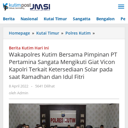
Lewati
ke
konten
Berita
Nasional
Kutai Timur
Sangatta
Bengalon
Pen
Wakapolres
Homepage
»
Kutai Timur
»
Polres Kutim
»
Kutim
Bersama
Berita Kutim Hari Ini
Pimpinan
Wakapolres Kutim Bersama Pimpinan PT
PT
Pertamina Sangata Mengikuti Giat Vicon
Pertamina
Kapolri Terkait Ketersediaan Solar pada
Sangata
Mengikuti
saat Ramadhan dan Idul Fitri
Giat
oleh
8 April 2022
-
5641 Dilihat
Vicon
Admin
Kapolri
oleh
Admin
Terkait
Ketersediaan
Solar
pada
saat