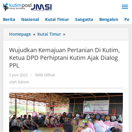
Lewati
ke
konten
Berita
Nasional
Kutai Timur
Sangatta
Bengalon
Pen
Wujudkan
Homepage
»
Kutai Timur
»
Kemajuan
Pertanian
Wujudkan Kemajuan Pertanian Di Kutim,
Di
Ketua DPD Perhiptani Kutim Ajak Dialog
Kutim,
PPL
Ketua
DPD
oleh
5 Juni 2022
-
5006 Dilihat
Perhiptani
Admin
oleh
Admin
Kutim
Ajak
Dialog
PPL