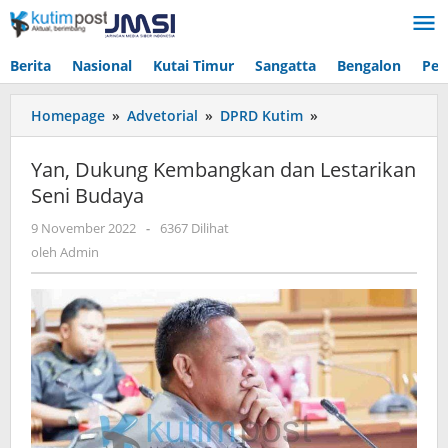
Lewati
ke
konten
Berita
Nasional
Kutai Timur
Sangatta
Bengalon
Pen
Yan,
Homepage
»
Advetorial
»
DPRD Kutim
»
Dukung
Kembangkan
Yan, Dukung Kembangkan dan Lestarikan
dan
Seni Budaya
Lestarikan
Seni
oleh
9 November 2022
-
6367 Dilihat
Budaya
Admin
oleh
Admin