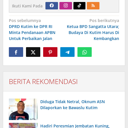
Ikuti Kami Pada
Navigasi
Pos sebelumnya
Pos berikutnya
pos
DPRD Kutim ke DPR RI
Ketua BPD Sangatta Utara;
Minta Pendanaan APBN
Budaya Di Kutim Harus Di
Untuk Perbaikan Jalan
Kembangkan
BERITA REKOMENDASI
Diduga Tidak Netral, Oknum ASN
Dilaporkan ke Bawaslu Kutim
Hadiri Peresmian Jembatan Kuning,