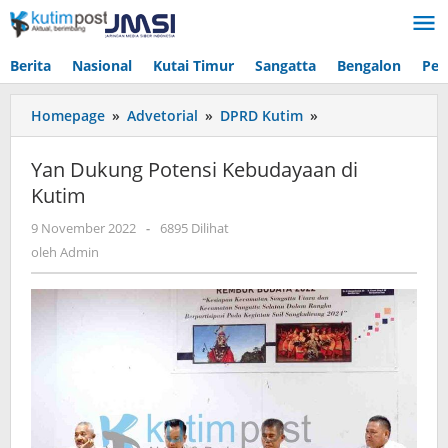
Lewati
ke
konten
Berita
Nasional
Kutai Timur
Sangatta
Bengalon
Pen
Yan
Homepage
»
Advetorial
»
DPRD Kutim
»
Dukung
Potensi
Yan Dukung Potensi Kebudayaan di
Kebudayaan
Kutim
di
Kutim
oleh
9 November 2022
-
6895 Dilihat
Admin
oleh
Admin