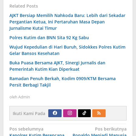
Related Posts
AJKT Bersiap Memilih Nahkoda Baru: Lebih dari Sekadar
Pergantian Ketua, Ini Pertaruhan Masa Depan
Jurnalisme Kutai Timur
Polres Kutim dan BNN Sita 92 Kg Sabu
Wujud Kepedulian di Hari Buruh, Sidokkes Polres Kutim
Gelar Bansos Kesehatan
Buka Puasa Bersama AJKT, Sinergi Jurnalis dan
Pemerintah Kutim Kian Diperkuat
Ramadan Penuh Berkah, Kodim 0909/KTM Bersama
Persit Berbagi Takjil
oleh
Admin
Ikuti Kami Pada
Navigasi
Pos sebelumnya
Pos berikutnya
pos
Kapolres Kutim Berencana
Ronaldo Menjadi Manusia