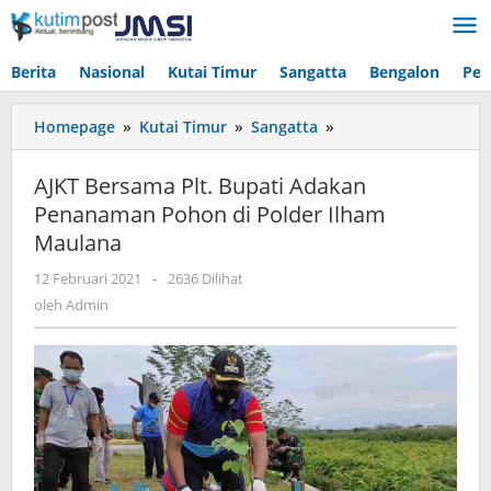
Lewati
ke
konten
Berita
Nasional
Kutai Timur
Sangatta
Bengalon
Pen
AJKT
Homepage
»
Kutai Timur
»
Sangatta
»
Bersama
Plt.
AJKT Bersama Plt. Bupati Adakan
Bupati
Penanaman Pohon di Polder Ilham
Adakan
Maulana
Penanaman
Pohon
oleh
12 Februari 2021
-
2636 Dilihat
di
Admin
oleh
Admin
Polder
Ilham
Maulana