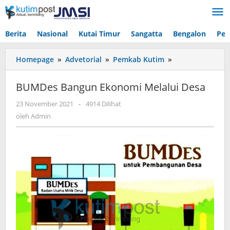
Lewati
ke
konten
Berita
Nasional
Kutai Timur
Sangatta
Bengalon
Pen
BUMDes
Homepage
»
Advetorial
»
Pemkab Kutim
»
Bangun
Ekonomi
BUMDes Bangun Ekonomi Melalui Desa
Melalui
Desa
oleh
23 November 2021
-
4914 Dilihat
Admin
oleh
Admin