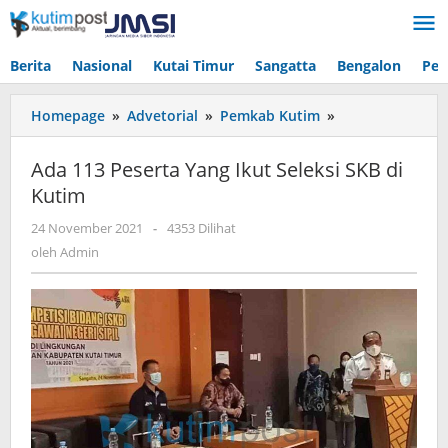
Lewati
ke
konten
Berita
Nasional
Kutai Timur
Sangatta
Bengalon
Pen
Ada
Homepage
»
Advetorial
»
Pemkab Kutim
»
113
Peserta
Ada 113 Peserta Yang Ikut Seleksi SKB di
Yang
Kutim
Ikut
Seleksi
oleh
24 November 2021
-
4353 Dilihat
SKB
Admin
oleh
Admin
di
Kutim