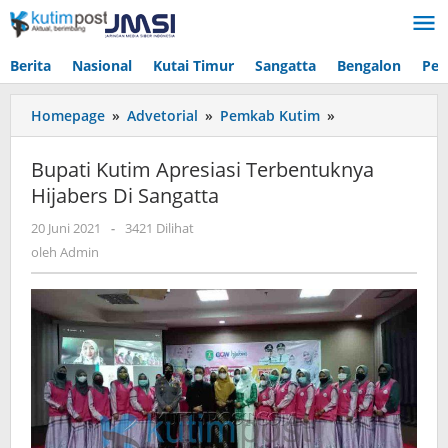
Lewati
ke
konten
Berita
Nasional
Kutai Timur
Sangatta
Bengalon
Pen
Bupati
Homepage
»
Advetorial
»
Pemkab Kutim
»
Kutim
Apresiasi
Bupati Kutim Apresiasi Terbentuknya
Terbentuknya
Hijabers Di Sangatta
Hijabers
Di
oleh
20 Juni 2021
-
3421 Dilihat
Sangatta
Admin
oleh
Admin