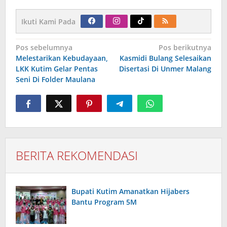
Ikuti Kami Pada
Navigasi
Pos sebelumnya
Pos berikutnya
pos
Melestarikan Kebudayaan,
Kasmidi Bulang Selesaikan
LKK Kutim Gelar Pentas
Disertasi Di Unmer Malang
Seni Di Folder Maulana
BERITA REKOMENDASI
Bupati Kutim Amanatkan Hijabers
Bantu Program 5M