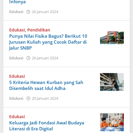
Infonya
oleh
Edukasi
26 Januari 2024
Admin
Satu
Edukasi
,
Pendidikan
Punya Nilai Fisika Bagus? Berikut 10
Jurusan Kuliah yang Cocok Daftar di
Jalur SNBP
oleh
Edukasi
26 Januari 2024
Admin
Satu
Edukasi
5 Kriteria Hewan Kurban yang Sah
Disembelih saat Idul Adha
oleh
Edukasi
20 Januari 2024
Admin
Dua
Edukasi
Keluarga Jadi Fondasi Awal Budaya
Literasi di Era Digital