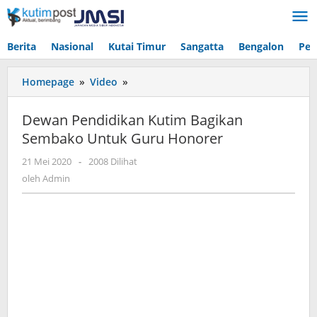
Lewati
ke
konten
Berita
Nasional
Kutai Timur
Sangatta
Bengalon
Pen
Dewan
Homepage
»
Video
»
Pendidikan
Kutim
Dewan Pendidikan Kutim Bagikan
Bagikan
Sembako Untuk Guru Honorer
Sembako
Untuk
oleh
21 Mei 2020
-
2008 Dilihat
Guru
Admin
oleh
Admin
Honorer