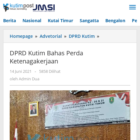
Lewati
ke
konten
Berita
Nasional
Kutai Timur
Sangatta
Bengalon
Pen
DPRD
Homepage
»
Advetorial
»
DPRD Kutim
»
Kutim
Bahas
DPRD Kutim Bahas Perda
Perda
Ketenagakerjaan
Ketenagakerjaan
oleh
14 Juni 2021
-
5858 Dilihat
Admin
oleh
Admin Dua
Dua