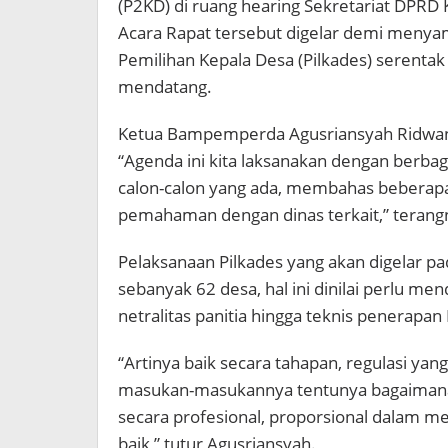
(P2KD) di ruang hearing Sekretariat DPRD K
Acara Rapat tersebut digelar demi men
Pemilihan Kepala Desa (Pilkades) serenta
mendatang.
Ketua Bampemperda Agusriansyah Ridwa
“Agenda ini kita laksanakan dengan berb
calon-calon yang ada, membahas beberapa
pemahaman dengan dinas terkait,” terang
Pelaksanaan Pilkades yang akan digelar 
sebanyak 62 desa, hal ini dinilai perlu me
netralitas panitia hingga teknis penerapan
“Artinya baik secara tahapan, regulasi yan
masukan-masukannya tentunya bagaimana pan
secara profesional, proporsional dalam m
baik,” tutur Agusriansyah.