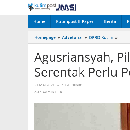
Lewati
ke
konten
Home
Kutimpost E-Paper
Berita
K
Agusr
Homepage
»
Advetorial
»
DPRD Kutim
»
Pilka
62
Agusriansyah, Pi
Desa
Seren
Serentak Perlu 
Perlu
Perha
Khus
oleh
31 Mei 2021
-
4361 Dilihat
Admin
oleh
Admin Dua
Dua