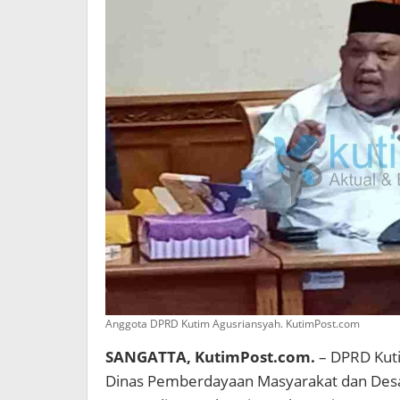
Anggota DPRD Kutim Agusriansyah. KutimPost.com
SANGATTA, KutimPost.com.
– DPRD Kut
Dinas Pemberdayaan Masyarakat dan Desa 