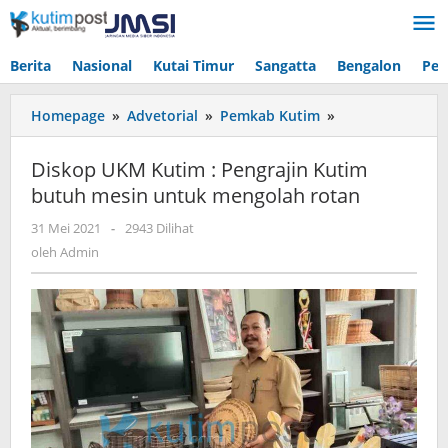
Lewati
ke
konten
Berita
Nasional
Kutai Timur
Sangatta
Bengalon
Pen
Diskop
Homepage
»
Advetorial
»
Pemkab Kutim
»
UKM
Kutim
Diskop UKM Kutim : Pengrajin Kutim
:
butuh mesin untuk mengolah rotan
Pengrajin
Kutim
oleh
31 Mei 2021
-
2943 Dilihat
butuh
Admin
oleh
Admin
mesin
untuk
mengolah
rotan