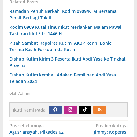
Related Posts
Ramadan Penuh Berkah, Kodim 0909/KTM Bersama
Persit Berbagi Takjil
Kodim 0909 Kutai Timur Ikut Meriahkan Malam Pawai
Takbiran Idul Fitri 1446 H
Pisah Sambut Kapolres Kutim, AKBP Ronni Bonic;
Terima Kasih Forkopimda Kutim
Dishub Kutim kirim 3 Peserta Ikuti Abdi Yasa ke Tingkat
Provinsi
Dishub Kutim kembali Adakan Pemilihan Abdi Yasa
Teladan 2024
oleh
Admin
Ikuti Kami Pada
Navigasi
Pos sebelumnya
Pos berikutnya
pos
Agusriansyah, Pilkades 62
Jimmy: Koperasi